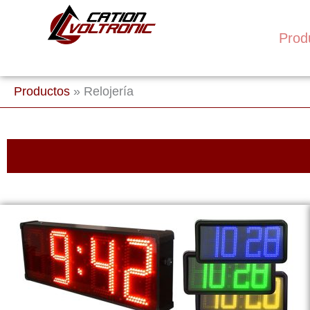
Ir
al
Prod
contenido
Productos
»
Relojería