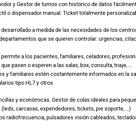
vidor y Gestor de turnos con histórico de datos fácilmen
il o dispensador manual. Ticket totalmente personalizab
 desarrollado a medida de las necesidades de los centros
s departamentos que se quieren controlar: urgencias, cita
ermite a los pacientes, familiares, celadores, profesiona
ue pasen o esperen a las salas, box, consulta, triaje, …
es y familiares estén costantemente informados en la sa
arios tipo HL7 y otros.
sencillas y económicas. Gestor de colas ideales para pequ
(leds, carcasas, expendedores, tickets, pie soporte, …)
s radiofrecuencia, pulsadores visión cableados, teclado